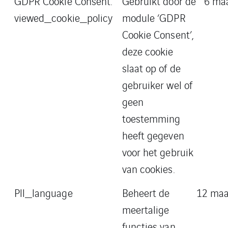
GDPR Cookie Consent:
Gebruikt door de
6 ma
viewed_cookie_policy
module ‘GDPR
Cookie Consent’,
deze cookie
slaat op of de
gebruiker wel of
geen
toestemming
heeft gegeven
voor het gebruik
van cookies.
Pll_language
Beheert de
12 ma
meertalige
functies van